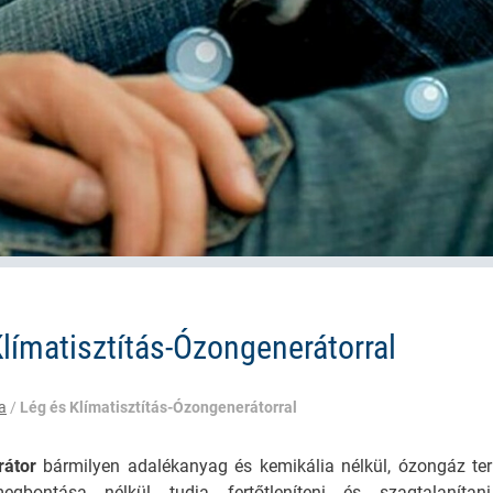
límatisztítás-Ózongenerátorral
a
/
Lég és Klímatisztítás-Ózongenerátorral
átor
bármilyen adalékanyag és kemikália nélkül, ózongáz ter
egbontása nélkül tudja fertőtleníteni és szagtalaníta