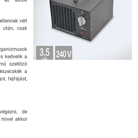
tlennek vélt
 után, csak
organizmusok
s kedvelik a
rmű szellőző
részecskék a
t, fejfájást,
végezni, de
 mivel akkor