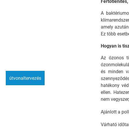
Fertőtlenítés,
A baktériumo
klímarendsze
amely azután 
Ez több esetbe
Hogyan is tisz
Az ózonos ti
ózonmolekulák
és minden vá
útvonaltervezés
szennyeződés
hatékony véd
ellen. Hateze
nem vegyszer
Ajánlott a pol
Várható időta