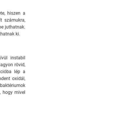
te, hiszen a
ít számukra,
be juthatnak.
hatnak ki.
vül instabil
nagyon rövid,
cióba lép a
dent oxidál,
 baktériumok
e, hogy mivel