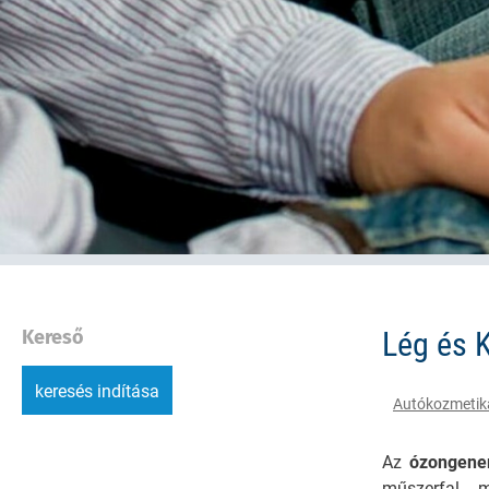
Kereső
Lég és K
keresés indítása
Autókozmetik
Az
ózongener
műszerfal m