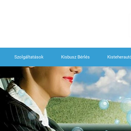
Szolgáltatások
Kisbusz Bérlés
Kisteheraut