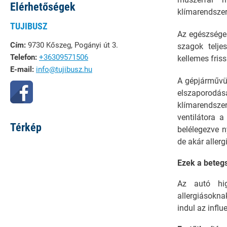
Elérhetőségek
klímarendszeré
TUJIBUSZ
Az egészséges
Cím:
9730 Kőszeg, Pogányi út 3.
szagok telj
Telefon:
+36309571506
kellemes friss
E-mail:
info@tujibusz.hu
A gépjárművü
elszaporodás
klímarendsze
ventilátora 
Térkép
belélegezve n
de akár aller
Ezek a beteg
Az autó higi
allergiásokna
indul az infl