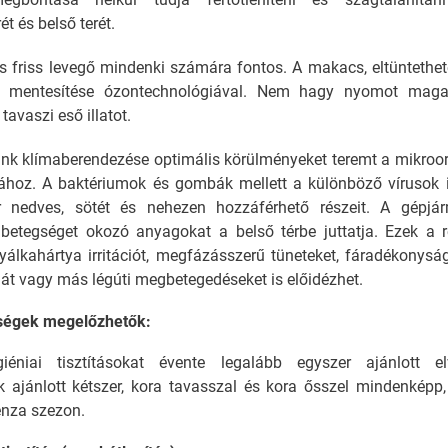
t és belső terét.
 friss levegő mindenki számára fontos. A makacs, eltüntethete
es mentesítése ózontechnológiával. Nem hagy nyomot maga
 tavaszi eső illatot.
nk klímaberendezése optimális körülményeket teremt a mikro
ához. A baktériumok és gombák mellett a különböző vírusok i
r nedves, sötét és nehezen hozzáférhető részeit. A gépjá
a betegséget okozó anyagokat a belső térbe juttatja. Ezek a 
yálkahártya irritációt, megfázásszerű tüneteket, fáradékonyságo
giát vagy más légúti megbetegedéseket is előidézhet.
ségek megelőzhetők:
éniai tisztításokat évente legalább egyszer ajánlott el
k ajánlott kétszer, kora tavasszal és kora ősszel mindenképp,
uenza szezon.