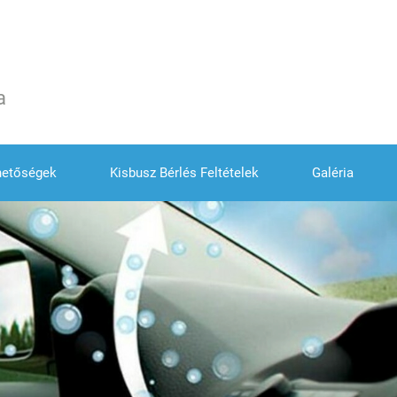
a
hetőségek
Kisbusz Bérlés Feltételek
Galéria