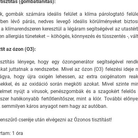
 tisztítás (gombátlanítás):
k, gombák számára ideális felület a klíma párologtató felüle
rben lévő párás, nedves levegő ideális körülményeket biztos
a klímarendszeren keresztül a légáram segítségével az utastér
n allergiás tüneteket – köhögés, könnyezés és tüsszentés -, vált
tít az ózon (O3):
sztítás lényege, hogy egy ózongenerátor segítségével rendkí
at juttatnak a rendszerbe. Mivel az ózon (O3) felezési ideje 
gya, hogy újra oxigén lehessen, az extra oxigénatom reak
ekkel, és az oxidáció során megköti azokat. Mivel szinte min
elmet nyújt a vírusok, penészgombák és a szagokért felelős
rszer hatékonyabb fertőtlenítőszer, mint a klór. További előny
, semmilyen káros anyagot nem hagy az autóban.
lenszűrő cseréje után elvégezni az Ózonos tisztítást!
rtam: 1 óra