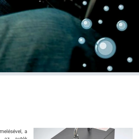
melésével, a
ni az autók