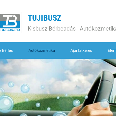
TUJIBUSZ
Kisbusz Bérbeadás - Autókozmetik
ó Bérlés
Autókozmetika
Ajánlatkérés
Elér