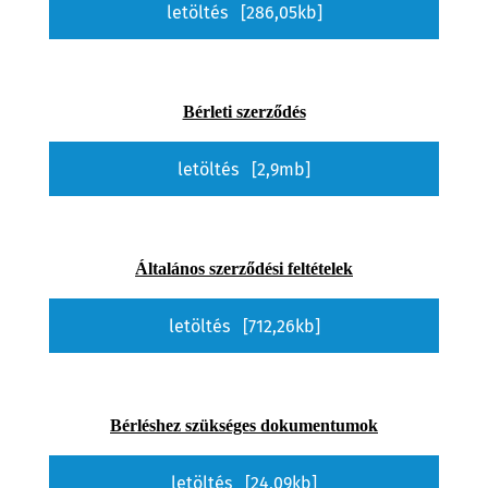
letöltés [286,05kb]
Bérleti szerződés
letöltés [2,9mb]
Általános szerződési feltételek
letöltés [712,26kb]
Bérléshez szükséges dokumentumok
letöltés [24,09kb]