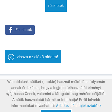
részletek
Facebook
vissza az előző oldalra!
Weboldalunk sütiket (cookie) használ működése folyamán
annak érdekében, hogy a legjobb felhasználói élményt
Oldal információk
Adatkezelési tájékoztató
Impresszum
nyújthassa Önnek, valamint a látogatottság mérése céljából.
A sütik használatát bármikor letilthatja! Erről bővebb
© 2026 - Minden jog fenntartva
információkat olvashat itt:
Adatkezelési tájékoztatónk