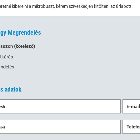
etné kibérelni a mikrobuszt, kérem szíveskedjen kitölteni az űrlapot!
vagy Megrendelés
asszon
(kötelező)
atkérés
ndelés
s adatok
E-mai
ező)
Telef
ező)