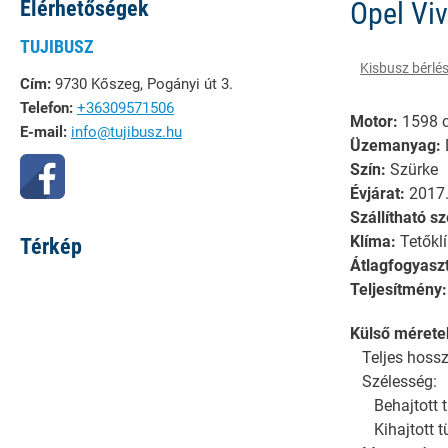
Elérhetőségek
Opel Viv
TUJIBUSZ
Kisbusz bérlé
Cím:
9730 Kőszeg, Pogányi út 3.
Telefon:
+36309571506
Motor:
1598 
E-mail:
info@tujibusz.hu
Üzemanyag:
Szín:
Szürke
Évjárat:
2017
Szállítható 
Klíma:
Tetőklí
Térkép
Átlagfogyasz
Teljesítmény
Külső mérete
Teljes hoss
Szélesség:
Behajtott t
Kihajtott tü