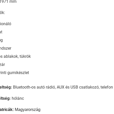
1971 mm
ők:
ionáló
t
ég
ndszer
s ablakok, tükrök
zár
rinti gumikészlet
eltség:
Bluetooth-os autó rádió, AUX és USB csatlakozó, telefon
ltség:
hólánc
atricák:
Magyarország