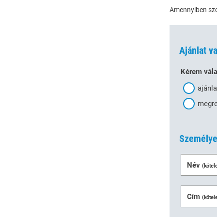
Amennyiben szer
Ajánlat 
Kérem vál
ajánl
megre
Személye
Név
(kötel
Cím
(kötel