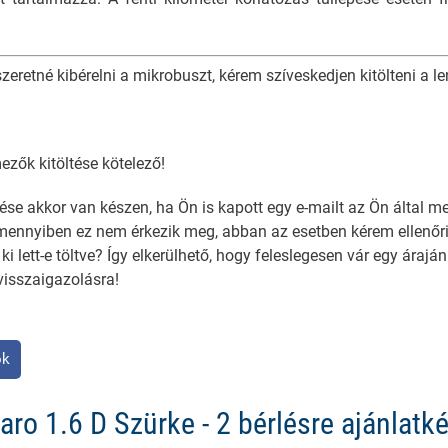
retné kibérelni a mikrobuszt, kérem szíveskedjen kitölteni a len
ezők kitöltése kötelező!
tése akkor van készen, ha Ön is kapott egy e-mailt az Ön által m
mennyiben ez nem érkezik meg, abban az esetben kérem ellenőr
 lett-e töltve? Így elkerülhető, hogy feleslegesen vár egy áraján
isszaigazolásra!
ok
aro 1.6 D Szürke - 2 bérlésre ajánlatk