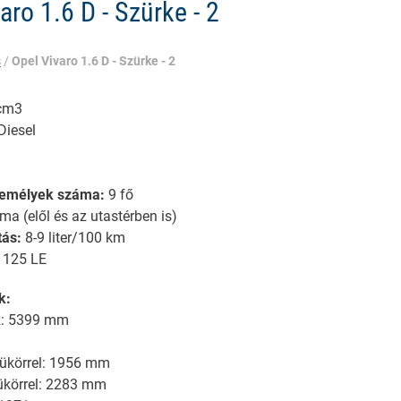
aro 1.6 D - Szürke - 2
s
/
Opel Vivaro 1.6 D - Szürke - 2
cm3
Diesel
.
személyek száma:
9 fő
ma (elől és az utastérben is)
tás:
8-9 liter/100 km
:
125 LE
k:
z: 5399 mm
ükörrel: 1956 mm
körrel: 2283 mm