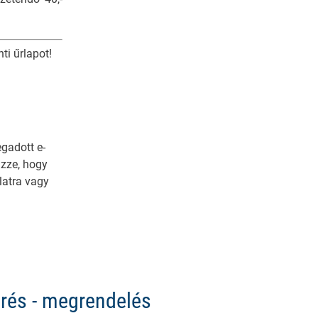
ti űrlapot!
egadott e-
izze, hogy
latra vagy
érés - megrendelés