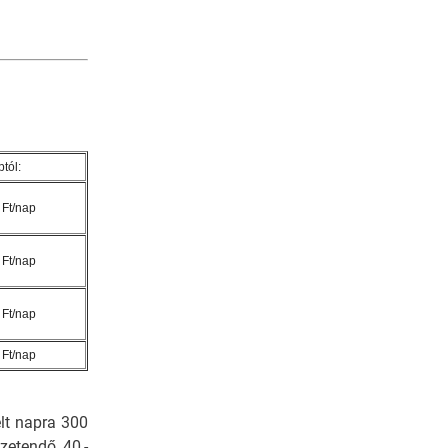
tól:
 Ft/nap
 Ft/nap
 Ft/nap
 Ft/nap
lt napra 300
izetendő 40,-