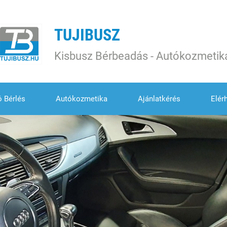
TUJIBUSZ
Kisbusz Bérbeadás - Autókozmetik
ó Bérlés
Autókozmetika
Ajánlatkérés
Elér