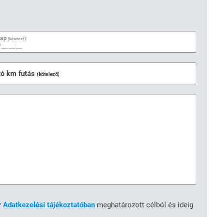
nap
(kötelező)
tó km futás
(kötelező)
z
Adatkezelési tájékoztatóban
meghatározott célból és ideig