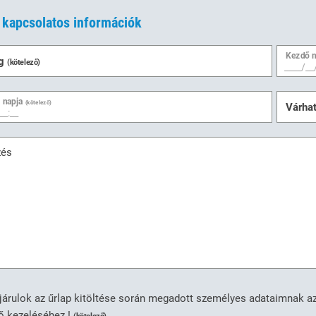
 kapcsolatos információk
Kezdő 
ág
(kötelező)
 napja
(kötelező)
Várha
zés
árulok az űrlap kitöltése során megadott személyes adataimnak a
ő kezeléséhez.!