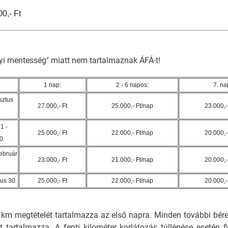
0,- Ft
nyi mentesség" miatt nem tartalmaznak ÁFÁ-t!
1 nap:
2 - 6 napos:
7. nap
sztus
27.000,- Ft
25.000,- Ft/nap
23.000,-
1 -
25.000,- Ft
22.000,- Ft/nap
20.000,-
0.
ebruár
23.000,- Ft
21.000,- Ft/nap
20.000,-
ius 30.
25.000,- Ft
22.000,- Ft/nap
20.000,-
 km megtételét tartalmazza az első napra. Minden további bére
 tartalmazza. A fenti kilométer korlátozás túllépése esetén f