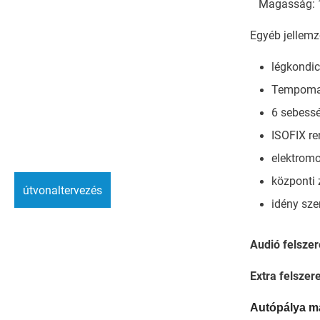
Magasság: 
Egyéb jellemz
légkondic
Tempoma
6 sebess
ISOFIX re
elektromo
központi 
útvonaltervezés
idény sze
Audió felszer
Extra felszere
Autópálya m