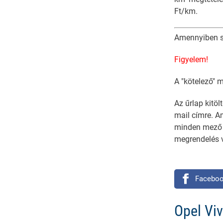
Ft/km.
Amennyiben sze
Figyelem!
A "kötelező" m
Az űrlap kitöl
mail címre. A
minden mező ki
megrendelés v
Facebo
Opel Viv