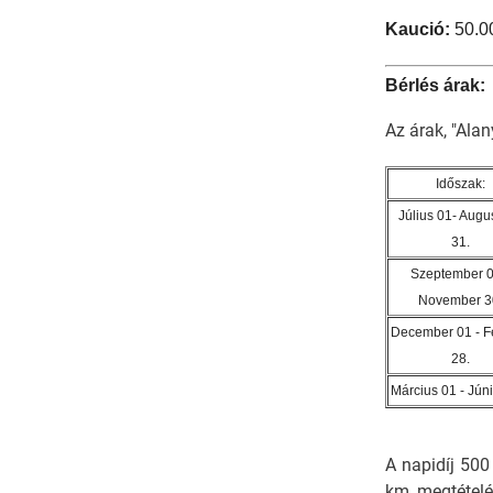
Kaució:
50.00
Bérlés árak:
Az árak, "Ala
Időszak:
Július 01- Augu
31.
Szeptember 0
November 3
December 01 - F
28.
Március 01 - Jún
A napidíj 500
km megtételét