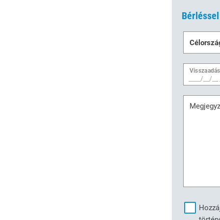
Bérléssel
Célorsz
Visszaadás
Megjegy
Hozzáj
történ