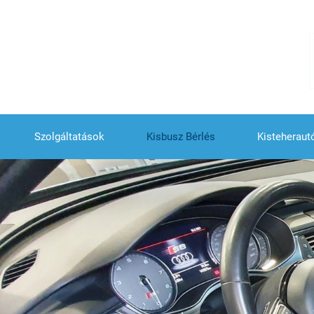
Szolgáltatások
Kisbusz Bérlés
Kisteheraut